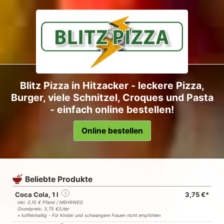
Blitz Pizza in Hitzacker - leckere Pizza,
Burger, viele Schnitzel, Croques und Pasta
- einfach online bestellen!
Online bestellen
Beliebte Produkte
Coca Cola, 1 l
i
3,75 €*
inkl. 0,15 € Pfand / MEHRWEG
Grundpreis: 3,75 €/Liter
• koffeinhaltig - Für Kinder und schwangere Frauen nicht empfohlen