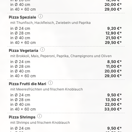
in Ø 40 cm
20,00 €*
in 40 x 60 cm
29,00 €*
Pizza Speziale
i
mit Thunfisch, Hackfleisch, Zwiebeln und Paprika
in Ø 24 cm
9,20 €*
in Ø 28 cm
12,90 €*
in Ø 40 cm
21,50 €*
in 40 x 60 cm
29,50 €*
Pizza Vegetaria
i
mit Brokkoli, Mais, Peperoni, Paprika, Champignons und Oliven
in Ø 24 cm
8,50 €*
in Ø 28 cm
11,00 €*
in Ø 40 cm
20,00 €*
in 40 x 60 cm
29,00 €*
Pizza Frutti die Mari
i
mit Meeresfrüchten und frischem Knoblauch
in Ø 24 cm
9,50 €*
in Ø 28 cm
13,50 €*
in Ø 40 cm
22,00 €*
in 40 x 60 cm
33,00 €*
Pizza Shrimps
i
mit Shrimps und frischem Knoblauch
in Ø 24 cm
9,50 €*