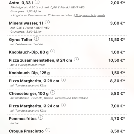
Astra, 0,33 l
i
2,00 €*
Alkoholgehalt: 4,90 % vol. inkl. 0,08 € Pfand / MEHRWEG
Grundpreis: 5,90 €/Liter
• Abgabe an Personen unter 16 Jahren verboten,
§ 9 Jugendschutzgesetz
Mineralwasser, 1 l
i
3,00 €*
inkl. 0,15 € Pfand / MEHRWEG
Grundpreis: 3,00 €/Liter
Gyros Teller
i
13,50 €*
mit Zwiebeln und Tsatsiki
Knoblauch-Dip, 80 g
i
1,00 €*
Pizza zusammenstellen, Ø 24 cm
i
10,50 €*
mit 4 x Belägen nach Wahl
Knoblauch-Dip, 125 g
1,50 €*
Pizza Margherita, Ø 28 cm
i
8,30 €*
mit Tomatensauce und Käse
Cheeseburger, 100 g
i
5,80 €*
mit Rindfleisch, Zwiebeln, Gurken, Tomaten und Chesterkäse
Pizza Margherita, Ø 24 cm
i
7,00 €*
mit Tomatensauce und Käse
Pommes frites
i
4,70 €*
Portion
Croque Prosciutto
i
8,50 €*