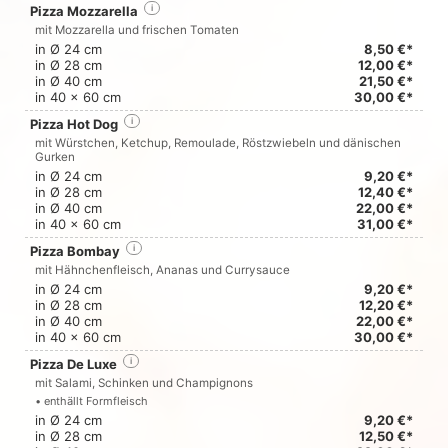
Pizza Mozzarella
i
mit Mozzarella und frischen Tomaten
in Ø 24 cm
8,50 €*
in Ø 28 cm
12,00 €*
in Ø 40 cm
21,50 €*
in 40 x 60 cm
30,00 €*
Pizza Hot Dog
i
mit Würstchen, Ketchup, Remoulade, Röstzwiebeln und dänischen
Gurken
in Ø 24 cm
9,20 €*
in Ø 28 cm
12,40 €*
in Ø 40 cm
22,00 €*
in 40 x 60 cm
31,00 €*
Pizza Bombay
i
mit Hähnchenfleisch, Ananas und Currysauce
in Ø 24 cm
9,20 €*
in Ø 28 cm
12,20 €*
in Ø 40 cm
22,00 €*
in 40 x 60 cm
30,00 €*
Pizza De Luxe
i
mit Salami, Schinken und Champignons
• enthällt Formfleisch
in Ø 24 cm
9,20 €*
in Ø 28 cm
12,50 €*