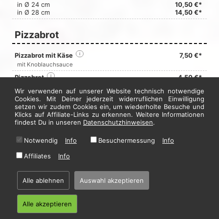
in Ø 24 cm
10,50 €*
in Ø 28 cm
14,50 €*
Pizzabrot
Pizzabrot mit Käse
i
7,50 €*
mit Knoblauchsauce
Pizzabrot
i
4,50 €*
mit Knoblauch-Dip
Wir verwenden auf unserer Website technisch notwendige
Cookies. Mit Deiner jederzeit widerruflichen Einwilligung
setzen wir zudem Cookies ein, um wiederholte Besuche und
Jetzt hier bestellen
Klicks auf Affiliate-Links zu erkennen. Weitere Informationen
findest Du in unseren
Datenschutzhinweisen
.
Notwendig
Info
Besuchermessung
Info
* Alle Preise in Euro inkl. gesetzl. MwSt. Abbildungen können ggf. abweichen.
Informationen zu Inhalts- und Zusatzstoffen finden Sie unter
i
Affiliates
Info
Alle ablehnen
Auswahl akzeptieren
Home
·
Impressum
·
Datenschutzhinweise
·
AGB
© 2026 Blitz Pizza - Hosting by
restablo.de
Alle akzeptieren