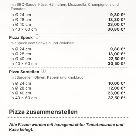
mit BBQ-Sauce, Käse, Hähnchen, Mozzarella, Champignons und
Tomaten
in Ø 24 cm
9,80 €*
in Ø 28 cm
13,30 €*
in Ø 40 cm
23,00 €*
in 40 x 60 cm
30,80 €*
Pizza Speck
i
mit Speck vom Schwein und Zwiebeln
in Ø 24 cm
9,80 €*
in Ø 28 cm
13,00 €*
in Ø 40 cm
22,50 €*
in 40 x 60 cm
30,50 €*
Pizza Sardellen
i
mit Sardellen, Oliven, Kapern und Knoblauch
in Ø 24 cm
10,00 €*
in Ø 28 cm
12,00 €*
in Ø 40 cm
23,00 €*
in 40 x 60 cm
32,50 €*
Pizza zusammenstellen
Alle Pizzen werden mit hausgemachter Tomatensauce und
Käse belegt.