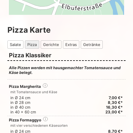
Pizza Karte
Salate
Pizza
Gerichte
Extras
Getränke
Pizza Klassiker
Alle Pizzen werden mit hausgemachter Tomatensauce und
Käse belegt.
Pizza Margherita
i
mit Tomatensauce und Käse
in Ø 24 cm
7,00 €*
in Ø 28 cm
8,30 €*
in Ø 40 cm
16,30 €*
in 40 x 60 cm
23,00 €*
Pizza Formaggyo
i
mit vier verschiedenen Käsesorten
in Ø 24 cm
8,70 €*