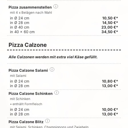
Pizza zusammenstellen
i
mit 4 x Belägen nach Wahl
in Ø 24 cm
10,50 €*
in Ø 28 cm
14,50 €*
in Ø 40 cm
23,00 €*
in 40 x 60 cm
34,50 €*
Pizza Calzone
Alle Calzonen werden mit extra viel Käse gefüllt.
Pizza Calzone Salami
i
mit Salami
in Ø 24 cm
10,80 €*
in Ø 28 cm
13,00 €*
Pizza Calzone Schinken
i
mit Schinken
• enthällt Formfleisch
in Ø 24 cm
10,00 €*
in Ø 28 cm
13,00 €*
Pizza Calzone Blitz
i
mit Salami, Schinken, Champignons und Zwiebeln